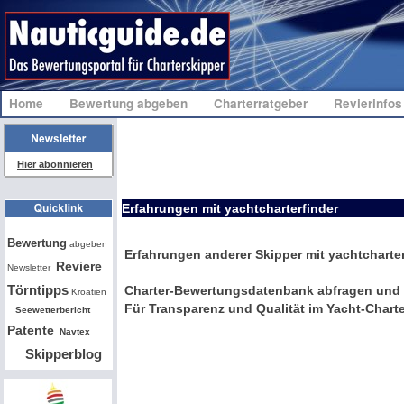
Home
Bewertung abgeben
Charterratgeber
Revierinfo
Hier abonnieren
Erfahrungen mit yachtcharterfinder
Bw
Bewertung
abgeben
Erfahrungen anderer Skipper mit yachtcharte
Reviere
Newsletter
Törntipps
Charter-Bewertungsdatenbank abfragen und 
Kroatien
Für Transparenz und Qualität im Yacht-Charte
Seewetterbericht
Patente
Navtex
Skipperblog