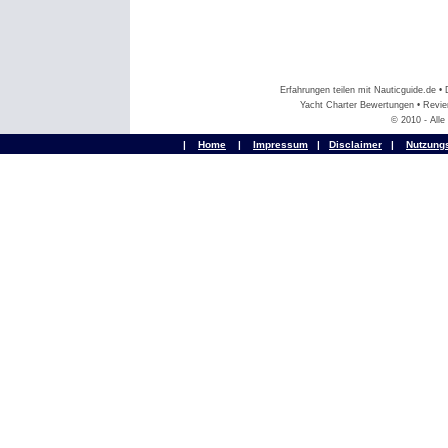
Erfahrungen teilen mit Nauticguide.de 
Yacht Charter Bewertungen • Revier
© 2010 - All
|
Home
|
Impressum
|
Disclaimer
|
Nutzung