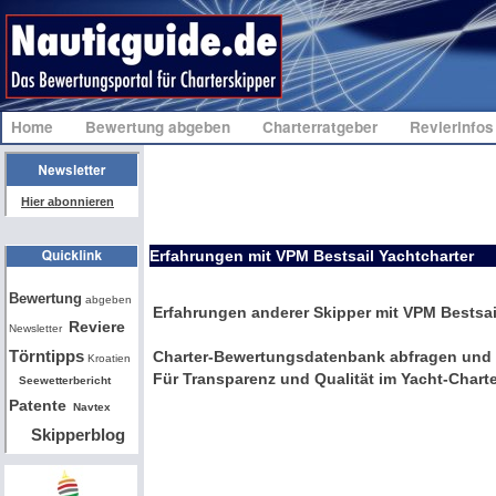
Home
Bewertung abgeben
Charterratgeber
Revierinfo
Hier abonnieren
Erfahrungen mit VPM Bestsail Yachtcharter
Bw
Bewertung
abgeben
Erfahrungen anderer Skipper mit VPM Bestsai
Reviere
Newsletter
Törntipps
Charter-Bewertungsdatenbank abfragen und 
Kroatien
Für Transparenz und Qualität im Yacht-Charte
Seewetterbericht
Patente
Navtex
Skipperblog