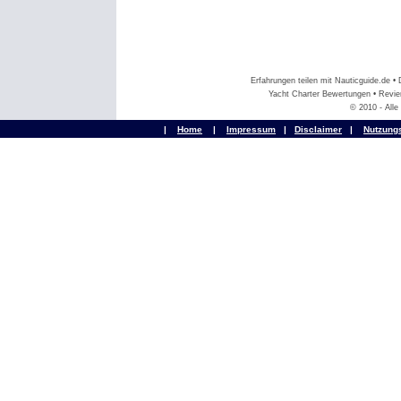
Erfahrungen teilen mit Nauticguide.de 
Yacht Charter Bewertungen • Revier
© 2010 - All
|
Home
|
Impressum
|
Disclaimer
|
Nutzung