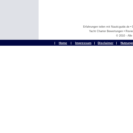
Erfahrungen teilen mit Nauticguide.de 
Yacht Charter Bewertungen • Revier
© 2010 - All
|
Home
|
Impressum
|
Disclaimer
|
Nutzung