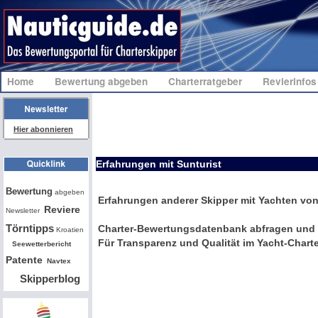
Home
Bewertung abgeben
Charterratgeber
Revierinfo
Hier abonnieren
Erfahrungen mit Sunturist
Bw
Bewertung
abgeben
Erfahrungen anderer Skipper mit Yachten von
Reviere
Newsletter
Törntipps
Charter-Bewertungsdatenbank abfragen und 
Kroatien
Für Transparenz und Qualität im Yacht-Charte
Seewetterbericht
Patente
Navtex
Skipperblog