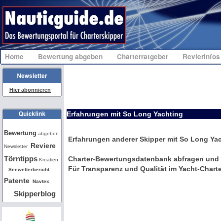
Home
Bewertung abgeben
Charterratgeber
Revierinfo
Hier abonnieren
Erfahrungen mit So Long Yachting
Bw
Bewertung
abgeben
Erfahrungen anderer Skipper mit So Long Ya
Reviere
Newsletter
Törntipps
Charter-Bewertungsdatenbank abfragen und 
Kroatien
Für Transparenz und Qualität im Yacht-Charte
Seewetterbericht
Patente
Navtex
Skipperblog