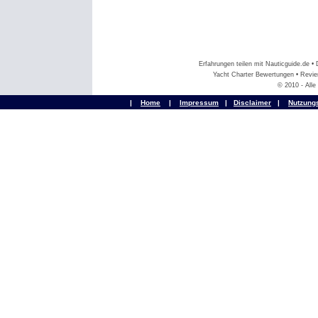
Erfahrungen teilen mit Nauticguide.de 
Yacht Charter Bewertungen • Revier
© 2010 - All
|
Home
|
Impressum
|
Disclaimer
|
Nutzung