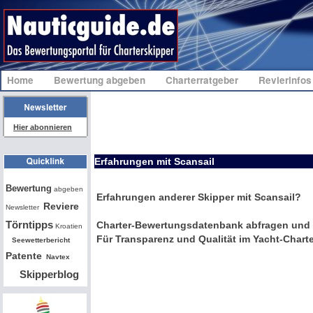
Home
Bewertung abgeben
Charterratgeber
Revierinfo
Hier abonnieren
Erfahrungen mit Scansail
Bw
Bewertung
abgeben
Erfahrungen anderer Skipper mit Scansail?
Reviere
Newsletter
Törntipps
Charter-Bewertungsdatenbank abfragen und 
Kroatien
Für Transparenz und Qualität im Yacht-Charte
Seewetterbericht
Patente
Navtex
Skipperblog