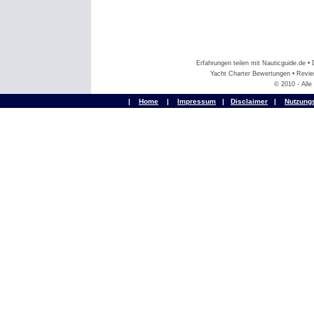
Erfahrungen teilen mit Nauticguide.de 
Yacht Charter Bewertungen • Revier
© 2010 - All
|
Home
|
Impressum
|
Disclaimer
|
Nutzung