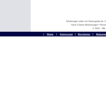
Erfahrungen teilen mit Nauticguide.de 
Yacht Charter Bewertungen • Revier
© 2010 - All
|
Home
|
Impressum
|
Disclaimer
|
Nutzung