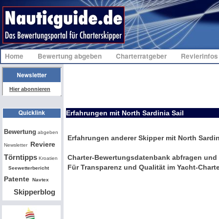
Home
Bewertung abgeben
Charterratgeber
Revierinfo
Hier abonnieren
Erfahrungen mit North Sardinia Sail
Bw
Bewertung
abgeben
Erfahrungen anderer Skipper mit North Sardin
Reviere
Newsletter
Törntipps
Charter-Bewertungsdatenbank abfragen und 
Kroatien
Für Transparenz und Qualität im Yacht-Charte
Seewetterbericht
Patente
Navtex
Skipperblog