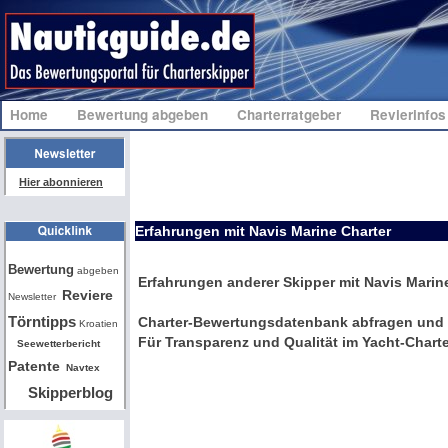
Home
Bewertung abgeben
Charterratgeber
Revierinfo
Hier abonnieren
Erfahrungen mit Navis Marine Charter
Bw
Bewertung
abgeben
Erfahrungen anderer Skipper mit Navis Marin
Reviere
Newsletter
Törntipps
Charter-Bewertungsdatenbank abfragen und 
Kroatien
Für Transparenz und Qualität im Yacht-Charte
Seewetterbericht
Patente
Navtex
Skipperblog