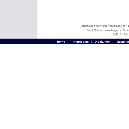
Erfahrungen teilen mit Nauticguide.de 
Yacht Charter Bewertungen • Revier
© 2010 - All
|
Home
|
Impressum
|
Disclaimer
|
Nutzung