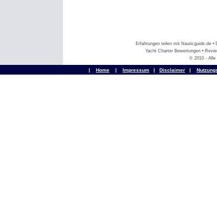
Erfahrungen teilen mit Nauticguide.de 
Yacht Charter Bewertungen • Revier
© 2010 - All
|
Home
|
Impressum
|
Disclaimer
|
Nutzung