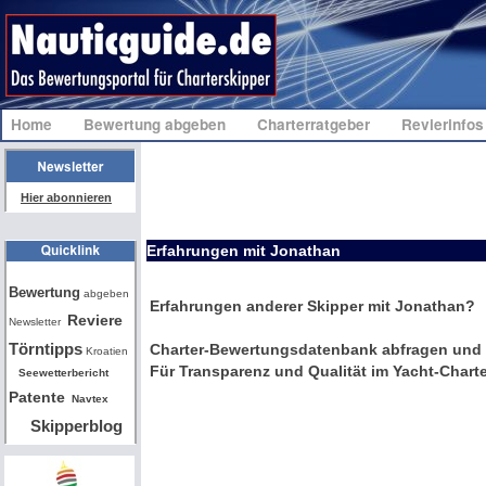
Home
Bewertung abgeben
Charterratgeber
Revierinfo
Hier abonnieren
Erfahrungen mit Jonathan
Bw
Bewertung
abgeben
Erfahrungen anderer Skipper mit Jonathan?
Reviere
Newsletter
Törntipps
Charter-Bewertungsdatenbank abfragen und 
Kroatien
Für Transparenz und Qualität im Yacht-Charte
Seewetterbericht
Patente
Navtex
Skipperblog