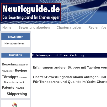
Home
Bewertung abgeben
Charterratgeber
Revierinfo
Hier abonnieren
Erfahrungen mit Ecker Yachting
Bw
Bewertung
abgeben
Erfahrungen anderer Skipper mit Yachten vo
Reviere
Newsletter
Törntipps
Charter-Bewertungsdatenbank abfragen und 
Kroatien
Für Transparenz und Qualität im Yacht-Charte
Seewetterbericht
Patente
Navtex
Skipperblog