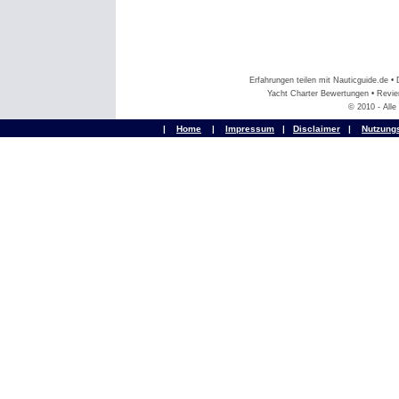
Erfahrungen teilen mit Nauticguide.de 
Yacht Charter Bewertungen • Revier
© 2010 - All
|
Home
|
Impressum
|
Disclaimer
|
Nutzung