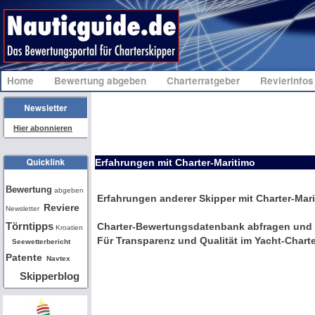
Home
Bewertung abgeben
Charterratgeber
Revierinfo
Hier abonnieren
Erfahrungen mit Charter-Maritimo
Bw
Bewertung
abgeben
Erfahrungen anderer Skipper mit Charter-Mar
Reviere
Newsletter
Törntipps
Charter-Bewertungsdatenbank abfragen und 
Kroatien
Für Transparenz und Qualität im Yacht-Charte
Seewetterbericht
Patente
Navtex
Skipperblog