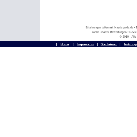
Erfahrungen teilen mit Nauticguide.de 
Yacht Charter Bewertungen • Revier
© 2010 - All
|
Home
|
Impressum
|
Disclaimer
|
Nutzung