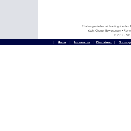
Erfahrungen teilen mit Nauticguide.de 
Yacht Charter Bewertungen • Revier
© 2010 - All
|
Home
|
Impressum
|
Disclaimer
|
Nutzung