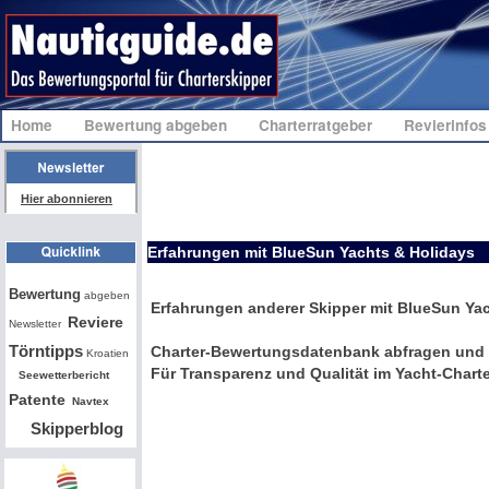
Home
Bewertung abgeben
Charterratgeber
Revierinfo
Hier abonnieren
Erfahrungen mit BlueSun Yachts & Holidays
Bw
Bewertung
abgeben
Erfahrungen anderer Skipper mit BlueSun Ya
Reviere
Newsletter
Törntipps
Charter-Bewertungsdatenbank abfragen und 
Kroatien
Für Transparenz und Qualität im Yacht-Charte
Seewetterbericht
Patente
Navtex
Skipperblog