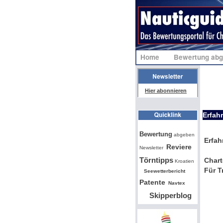
Home
Bewertung ab
Hier abonnieren
Erfah
Bw
Bewertung
abgeben
Erfah
Reviere
Newsletter
Törntipps
Chart
Kroatien
Für T
Seewetterbericht
Patente
Navtex
Skipperblog