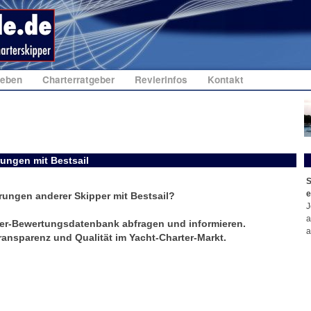
geben
Charterratgeber
Revierinfos
Kontakt
rungen mit Bestsail
S
e
rungen anderer Skipper mit Bestsail?
J
a
er-Bewertungsdatenbank abfragen und informieren.
a
ransparenz und Qualität im Yacht-Charter-Markt.