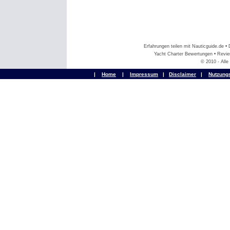
Erfahrungen teilen mit Nauticguide.de 
Yacht Charter Bewertungen • Revier
© 2010 - All
|
Home
|
Impressum
|
Disclaimer
|
Nutzung