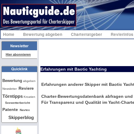
Home
Bewertung abgeben
Charterratgeber
Revierinfo
Hier abonnieren
Erfahrungen mit Baotic Yachting
Bw
Bewertung
abgeben
Erfahrungen anderer Skipper mit Baotic Yach
Reviere
Newsletter
Törntipps
Charter-Bewertungsdatenbank abfragen und 
Kroatien
Für Transparenz und Qualität im Yacht-Charte
Seewetterbericht
Patente
Navtex
Skipperblog