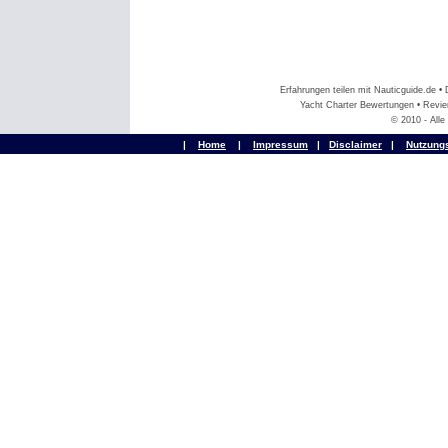
Erfahrungen teilen mit Nauticguide.de 
Yacht Charter Bewertungen • Revier
© 2010 - All
|
Home
|
Impressum
|
Disclaimer
|
Nutzung