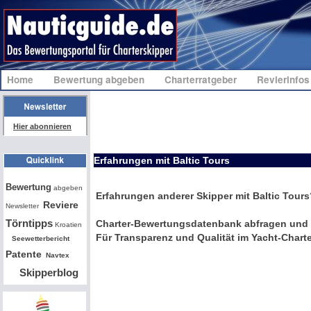
Home
Bewertung abgeben
Charterratgeber
Revierinfo
Hier abonnieren
Erfahrungen mit Baltic Tours
Bw
Bewertung
abgeben
Erfahrungen anderer Skipper mit Baltic Tours
Reviere
Newsletter
Törntipps
Charter-Bewertungsdatenbank abfragen und 
Kroatien
Für Transparenz und Qualität im Yacht-Charte
Seewetterbericht
Patente
Navtex
Skipperblog