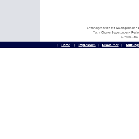
Erfahrungen teilen mit Nauticguide.de 
Yacht Charter Bewertungen • Revier
© 2010 - All
|
Home
|
Impressum
|
Disclaimer
|
Nutzung