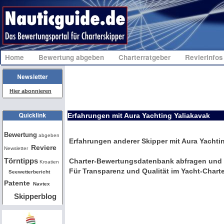
Home
Bewertung abgeben
Charterratgeber
Revierinfo
Hier abonnieren
Erfahrungen mit Aura Yachting Yaliakavak
Bw
Bewertung
abgeben
Erfahrungen anderer Skipper mit Aura Yachti
Reviere
Newsletter
Törntipps
Charter-Bewertungsdatenbank abfragen und 
Kroatien
Für Transparenz und Qualität im Yacht-Charte
Seewetterbericht
Patente
Navtex
Skipperblog