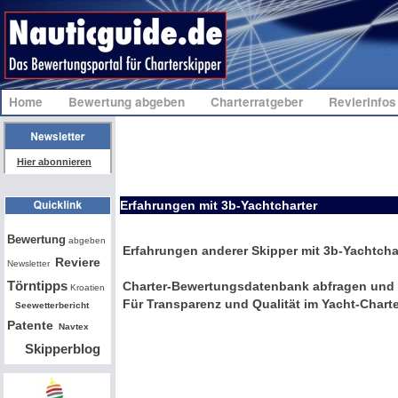
Home
Bewertung abgeben
Charterratgeber
Revierinfo
Hier abonnieren
Erfahrungen mit 3b-Yachtcharter
Bw
Bewertung
abgeben
Erfahrungen anderer Skipper mit 3b-Yachtcha
Reviere
Newsletter
Törntipps
Charter-Bewertungsdatenbank abfragen und 
Kroatien
Für Transparenz und Qualität im Yacht-Charte
Seewetterbericht
Patente
Navtex
Skipperblog