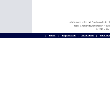
Erfahrungen teilen mit Nauticguide.de 
Yacht Charter Bewertungen • Revier
© 2010 - All
|
Home
|
Impressum
|
Disclaimer
|
Nutzung