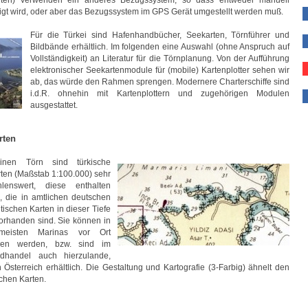
rten) verwenden ein anderes Bezugssystem, so dass entweder manuell
tigt wird, oder aber das Bezugssystem im GPS Gerät umgestellt werden muß.
Für die Türkei sind Hafenhandbücher, Seekarten, Törnführer und
Bildbände erhältlich. Im folgenden eine Auswahl (ohne Anspruch auf
Vollständigkeit) an Literatur für die Törnplanung. Von der Aufführung
elektronischer Seekartenmodule für (mobile) Kartenplotter sehen wir
ab, das würde den Rahmen sprengen. Modernere Charterschiffe sind
i.d.R. ohnehin mit Kartenplottern und zugehörigen Modulen
ausgestattet.
rten
inen Törn sind türkische
ten (Maßstab 1:100.000) sehr
hlenswert, diese enthalten
s, die in amtlichen deutschen
tischen Karten in dieser Tiefe
vorhanden sind. Sie können in
eisten Marinas vor Ort
ben werden, bzw. sind im
ndhandel auch hierzulande,
n Österreich erhältlich. Die Gestaltung und Kartografie (3-Farbig) ähnelt den
schen Karten.