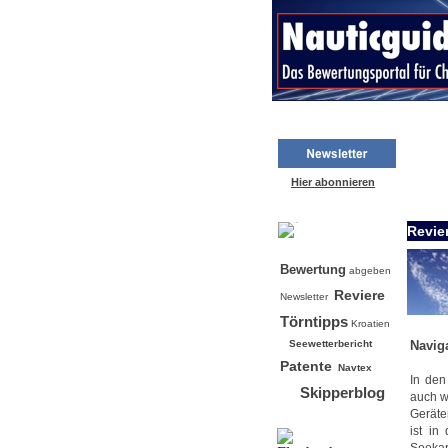
Hier abonnieren
Revie
Bw
Bewertung
abgeben
Reviere
Newsletter
Törntipps
Kroatien
Seewetterbericht
Navig
Patente
Navtex
In den
Skipperblog
auch w
Geräte
ist in