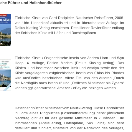
sche Führer und Hafenhandbücher
Türkische Küste von Gerd Radpieler. Nautischer Reiseführer, 2008
von Udo Hinnerkopf aktualisiert und in überarbeiteter Auflage im
Delius Klasing Verlag erschienen. Detaillierter Revierführer entlang
der türkischen Küste mit Häfen und Buchtenplänen.
Türkische Küste / Ostgriechische Inseln von Andrea Horn und Wyn
Hoop. 4. Auflage, Edition Maritim (Delius Klasing Verlag). Das
Küsten- und Inselrevier zwischen Izmir und Antalya sowie den der
Küste vorgelagerten ostgriechischen Inseln von Chios bis Rhodos
wird ausführlich beschrieben. Ältere Titel von den Autoren „Durch
die Nordägäis nach Istanbul“ und „Östliches Mittelmeer bis Zypern“
können ggf. gebraucht bei Amazon / eBay etc. bezogen werden.
Hafenhandbücher Mittelmeer vom Nautik-Verlag. Diese Handbücher
in Form eines Ringbuches (Loseblattsammlung) nebst jährlichem
Nachtrag gibt es für das gesamte Mittelmeer in 7 Bänden. Die
Informationen (Ansteuerung, Hafenpläne, S/W Fotos) sind sehr
detailliert und fundiert, einerseits von der Redaktion des Verlages,