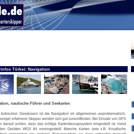
rinfos Türkei: Navigation
ation, nautische Führer und Seekarten
 türkischen Gewässern ist die Navigation im allgemeinen unproblematisch,
eniger erfahrene Skipper werden sich gut zurechtfinden. Bei Einsatz von GPS
n darauf achten, dass das richtige Kartenbezugssystem eingestellt ist, meist
 den Geräten WGS 84 voreingestellt. Manche Karten (wie z.B. Kroatische