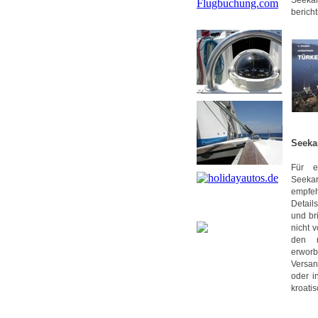
Seeka
berich
Seeka
Für e
Seekar
empfe
Detail
und bri
nicht 
den m
erwor
Versa
oder i
kroati