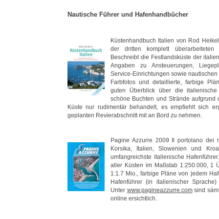
Nautische Führer und Hafenhandbücher
Küstenhandbuch Italien von Rod Heikel.
der dritten komplett überarbeiteten
Beschreibt die Festlandsküste der italie
Angaben zu Ansteuerungen, Liegepl
Service-Einrichtungen sowie nautischen
Farbfotos und detaillierte, farbige Pl
guten Überblick über die italienische
schöne Buchten und Strände aufgrund d
Küste nur rudimentär behandelt, es empfiehlt sich 
geplanten Revierabschnitt mit an Bord zu nehmen.
Pagine Azzurre 2009 Il portolano dei ma
Korsika, Italien, Slowenien und Kro
umfangreichste italienische Hafenführer
aller Küsten im Maßstab 1:250.000, 1 
1:1.7 Mio., farbige Pläne von jedem Ha
Hafenführer (in italienischer Sprache) 
Unter
www.pagineazzurre.com
sind sämt
online ersichtlich.