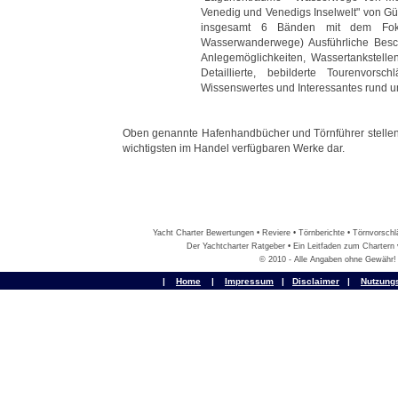
Venedig und Venedigs Inselwelt" von Gü
insgesamt 6 Bänden mit dem Foku
Wasserwanderwege) Ausführliche Besc
Anlegemöglichkeiten, Wassertankstellen
Detaillierte, bebilderte Tourenvorsch
Wissenswertes und Interessantes rund um
Oben genannte Hafenhandbücher und Törnführer stellen 
wichtigsten im Handel verfügbaren Werke dar.
Yacht Charter Bewertungen • Reviere • Törnberichte • Törnvorschlä
Der Yachtcharter Ratgeber • Ein Leitfaden zum Chartern
© 2010 - Alle Angaben ohne Gewähr!
|
Home
|
Impressum
|
Disclaimer
|
Nutzung