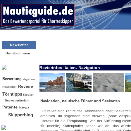
Hier abonnieren
Revierinfos Italien: Navigation
Bw
Bewertung
abgeben
Reviere
Newsletter
Törntipps
Kroatien
Seewetterbericht
Navigation, nautische Führer und Seekarten
Patente
Navtex
Für Italien sind zahlreiche Hafenhandbücher, Seekarten
Skipperblog
erhältlich. Im folgenden eine Auswahl (ohne Anspruc
Literatur für die Törnplanung. Von der Aufführung elek
für (mobile) Kartenplotter sehen wir ab, das wü