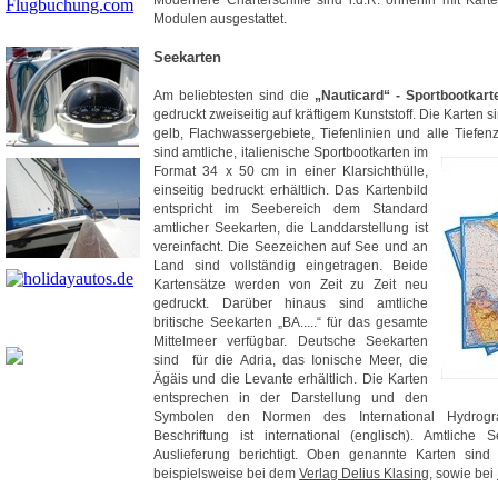
Modernere Charterschiffe sind i.d.R. ohnehin mit Kart
Modulen ausgestattet.
Seekarten
Am beliebtesten sind die
„Nauticard“ - Sportbootkart
gedruckt zweiseitig auf kräftigem Kunststoff. Die Karten s
gelb, Flachwassergebiete, Tiefenlinien und alle Tiefen
sind
amtliche, italienische Sportbootkarten im
Format 34 x 50 cm in einer Klarsichthülle,
einseitig bedruckt erhältlich. Das Kartenbild
entspricht im Seebereich dem Standard
amtlicher Seekarten, die Landdarstellung ist
vereinfacht. Die Seezeichen auf See und an
Land sind vollständig eingetragen. Beide
Kartensätze werden von Zeit zu Zeit neu
gedruckt. Darüber hinaus sind amtliche
britische Seekarten „BA.....“ für das gesamte
Mittelmeer verfügbar. Deutsche Seekarten
sind für die Adria, das Ionische Meer, die
Ägäis und die Levante erhältlich. Die Karten
entsprechen in der Darstellung und den
Symbolen den Normen des International Hydrogr
Beschriftung ist international (englisch). Amtliche
Auslieferung berichtigt. Oben genannte Karten sin
beispielsweise bei dem
Verlag Delius Klasing
, sowie bei