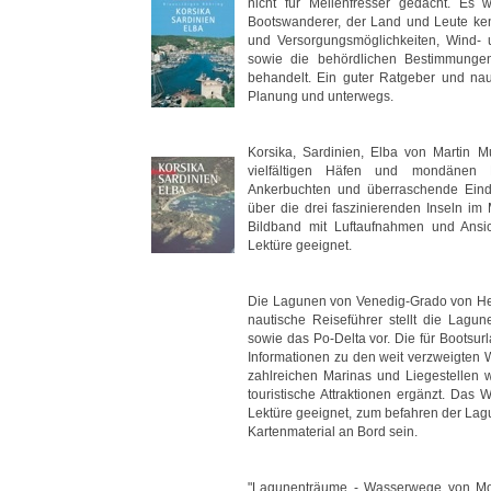
nicht für Meilenfresser gedacht. Es
Bootswanderer, der Land und Leute ken
und Versorgungsmöglichkeiten, Wind- 
sowie die behördlichen Bestimmungen w
behandelt. Ein guter Ratgeber und nau
Planung und unterwegs.
Korsika, Sardinien, Elba von Martin M
vielfältigen Häfen und mondänen 
Ankerbuchten und überraschende Eind
über die drei faszinierenden Inseln im
Bildband mit Luftaufnahmen und Ansi
Lektüre geeignet.
Die Lagunen von Venedig-Grado von Hei
nautische Reiseführer stellt die Lagu
sowie das Po-Delta vor. Die für Bootsur
Informationen zu den weit verzweigten
zahlreichen Marinas und Liegestellen 
touristische Attraktionen ergänzt. Das 
Lektüre geeignet, zum befahren der Lag
Kartenmaterial an Bord sein.
"Lagunenträume - Wasserwege von Mon